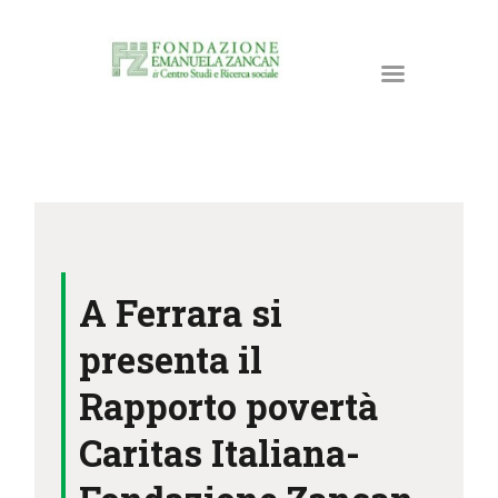
HOME
LA FONDAZIONE
A Ferrara si
ATTIVITÀ E PROGETTI
PUBBLICAZIONI
presenta il
RISORSE
Rapporto povertà
NEWS
Caritas Italiana-
DONA ORA
CONTATTI