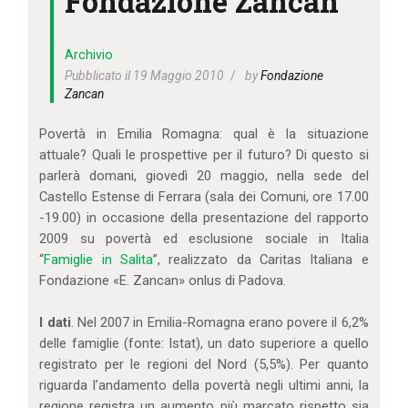
Fondazione Zancan
IL MIO ACCOUNT
CARRELLO
Archivio
Pubblicato il 19 Maggio 2010
by
Fondazione
Zancan
Povertà in Emilia Romagna: qual è la situazione
attuale? Quali le prospettive per il futuro? Di questo si
parlerà domani, giovedì 20 maggio, nella sede del
Castello Estense di Ferrara (sala dei Comuni, ore 17.00
-19.00) in occasione della presentazione del rapporto
2009 su povertà ed esclusione sociale in Italia
“
Famiglie in Salita
”, realizzato da Caritas Italiana e
Fondazione «E. Zancan» onlus di Padova.
I dati
. Nel 2007 in Emilia-Romagna erano povere il 6,2%
delle famiglie (fonte: Istat), un dato superiore a quello
registrato per le regioni del Nord (5,5%). Per quanto
riguarda l’andamento della povertà negli ultimi anni, la
regione registra un aumento più marcato rispetto sia