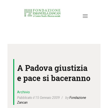
HOME
LA FONDAZIONE
A Padova giustizia
ATTIVITÀ E PROGETTI
PUBBLICAZIONI
e pace si baceranno
RISORSE
NEWS
Archivio
DONA ORA
Pubblicato il 15 Gennaio 2009
by
Fondazione
Zancan
CONTATTI