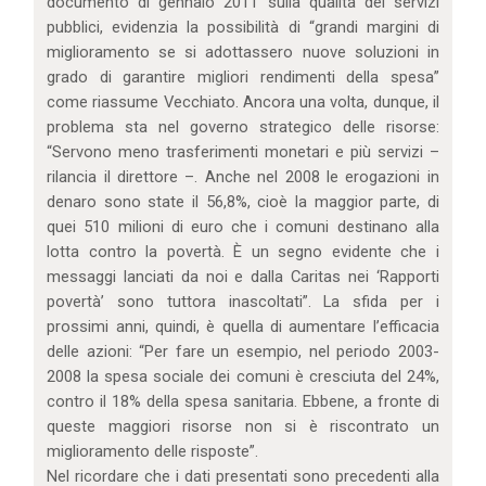
documento di gennaio 2011 sulla qualità dei servizi
pubblici, evidenzia la possibilità di “grandi margini di
miglioramento se si adottassero nuove soluzioni in
grado di garantire migliori rendimenti della spesa”
come riassume Vecchiato. Ancora una volta, dunque, il
problema sta nel governo strategico delle risorse:
“Servono meno trasferimenti monetari e più servizi –
rilancia il direttore –. Anche nel 2008 le erogazioni in
denaro sono state il 56,8%, cioè la maggior parte, di
quei 510 milioni di euro che i comuni destinano alla
lotta contro la povertà. È un segno evidente che i
messaggi lanciati da noi e dalla Caritas nei ‘Rapporti
povertà’ sono tuttora inascoltati”. La sfida per i
prossimi anni, quindi, è quella di aumentare l’efficacia
delle azioni: “Per fare un esempio, nel periodo 2003-
2008 la spesa sociale dei comuni è cresciuta del 24%,
contro il 18% della spesa sanitaria. Ebbene, a fronte di
queste maggiori risorse non si è riscontrato un
miglioramento delle risposte”.
Nel ricordare che i dati presentati sono precedenti alla