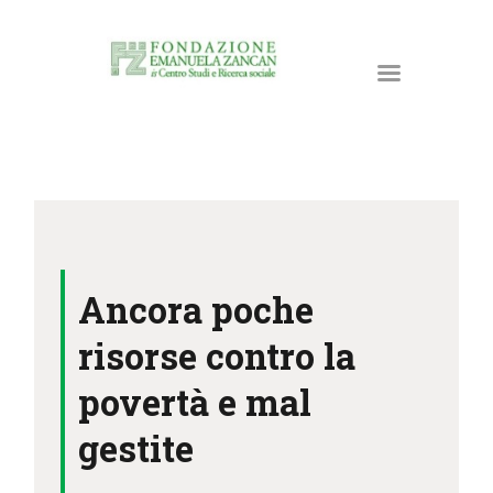
HOME
LA FONDAZIONE
Ancora poche
ATTIVITÀ E PROGETTI
PUBBLICAZIONI
risorse contro la
RISORSE
povertà e mal
NEWS
gestite
DONA ORA
CONTATTI