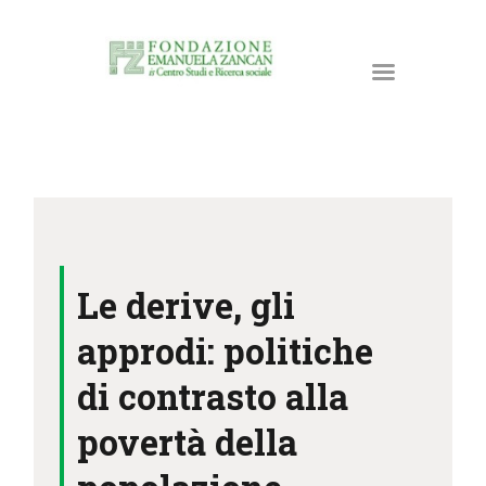
HOME
LA FONDAZIONE
Le derive, gli
ATTIVITÀ E PROGETTI
PUBBLICAZIONI
approdi: politiche
RISORSE
di contrasto alla
NEWS
povertà della
DONA ORA
CONTATTI