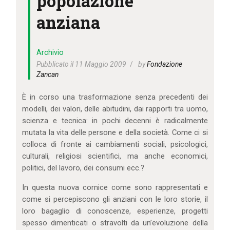
popolazione
IL MIO ACCOUNT
anziana
CARRELLO
Archivio
Pubblicato il 11 Maggio 2009
by
Fondazione
Zancan
È in corso una trasformazione senza precedenti dei
modelli, dei valori, delle abitudini, dai rapporti tra uomo,
scienza e tecnica: in pochi decenni è radicalmente
mutata la vita delle persone e della società. Come ci si
colloca di fronte ai cambiamenti sociali, psicologici,
culturali, religiosi scientifici, ma anche economici,
politici, del lavoro, dei consumi ecc.?
In questa nuova cornice come sono rappresentati e
come si percepiscono gli anziani con le loro storie, il
loro bagaglio di conoscenze, esperienze, progetti
spesso dimenticati o stravolti da un’evoluzione della