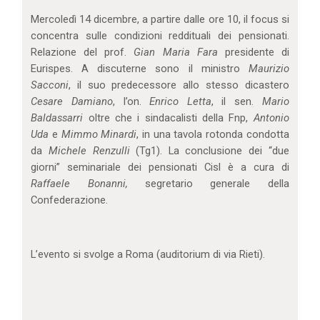
Mercoledì 14 dicembre, a partire dalle ore 10, il focus si
concentra sulle condizioni reddituali dei pensionati.
Relazione del prof.
Gian Maria Fara
presidente di
Eurispes. A discuterne sono il ministro
Maurizio
Sacconi
, il suo predecessore allo stesso dicastero
Cesare Damiano
, l’on.
Enrico Letta
, il sen.
Mario
Baldassarri
oltre che i sindacalisti della Fnp,
Antonio
Uda
e
Mimmo Minardi
, in una tavola rotonda condotta
da
Michele Renzulli
(Tg1). La conclusione dei “due
giorni” seminariale dei pensionati Cisl è a cura di
Raffaele Bonanni,
segretario generale della
Confederazione.
L’evento si svolge a Roma (auditorium di via Rieti).