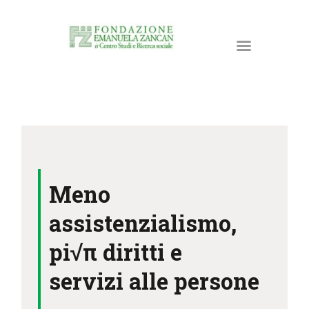
HOME
LA FONDAZIONE
Meno
ATTIVITÀ E PROGETTI
PUBBLICAZIONI
assistenzialismo,
RISORSE
pi√π diritti e
NEWS
servizi alle persone
DONA ORA
CONTATTI