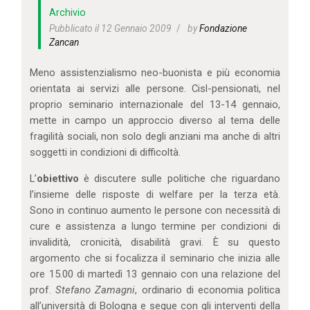
IL MIO ACCOUNT
Archivio
CARRELLO
Pubblicato il 12 Gennaio 2009
by
Fondazione
Zancan
Meno assistenzialismo neo-buonista e più economia
orientata ai servizi alle persone. Cisl-pensionati, nel
proprio seminario internazionale del 13-14 gennaio,
mette in campo un approccio diverso al tema delle
fragilità sociali, non solo degli anziani ma anche di altri
soggetti in condizioni di difficoltà.
L’
obiettivo
è discutere sulle politiche che riguardano
l’insieme delle risposte di welfare per la terza età.
Sono in continuo aumento le persone con necessità di
cure e assistenza a lungo termine per condizioni di
invalidità, cronicità, disabilità gravi. È su questo
argomento che si focalizza il seminario che inizia alle
ore 15.00 di martedì 13 gennaio con una relazione del
prof.
Stefano Zamagni
, ordinario di economia politica
all’università di Bologna e segue con gli interventi della