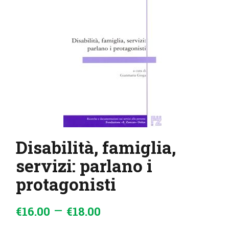
IL MIO ACCOUNT
CARRELLO
Disabilità, famiglia,
servizi: parlano i
protagonisti
–
€
16
.
00
€
18
.
00