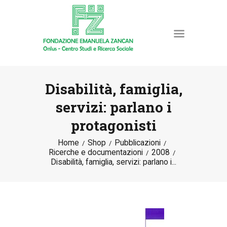
Disabilità, famiglia,
servizi: parlano i
HOME
protagonisti
LA FONDAZIONE
ATTIVITÀ E PROGETTI
Home
Shop
Pubblicazioni
Ricerche e documentazioni
2008
PUBBLICAZIONI
Disabilità, famiglia, servizi: parlano i...
RISORSE
NEWS
DONA ORA
CONTATTI