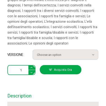
diagnosi; I tempi dell’incertezza; I servizi coinvolti nella
diagnosi; I rapporti tra i diversi servizi coinvolti; I rapporti
con le associazioni; I rapporti tra famiglia e servizi; Le
opinioni degli operatori; L’integrazione scolastica; L’età
dell’inserimento scolastico; I servizi coinvolti; I rapporti tra
servizi; I rapporti tra famiglia/disabile e servizi; I rapporti
tra famiglia/disabile e scuola; I rapporti con le
associazioni; Le opinioni degli operatori
VERSIONE
Disabilità,
Acquista Ora
famiglia,
servizi:
parlano
i
protagonisti
Description
quantity