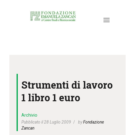
HOME
LA FONDAZIONE
Strumenti di lavoro
ATTIVITÀ E PROGETTI
PUBBLICAZIONI
1 libro 1 euro
RISORSE
NEWS
Archivio
DONA ORA
Pubblicato il 28 Luglio 2009
by
Fondazione
Zancan
CONTATTI