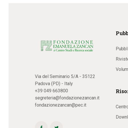
Pubb
Pubbl
Rivist
Volum
Via del Seminario 5/A - 35122
Padova (PD) - Italy
Riso
+39 049 663800
segreteria@fondazionezancan.it
fondazionezancan@pec.it
Centr
Downl