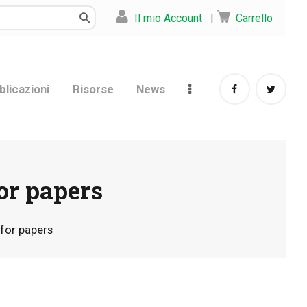
Il mio Account
|
Carrello
blicazioni
Risorse
News
for papers
l for papers