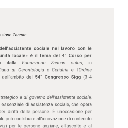
CONTATTI
azione Zancan
dell’assistente sociale nel lavoro con le
unità locale»
è il tema del 4° Corso per
ato dalla
Fondazione Zancan onlus
, in
liana
di Gerontologia e Geriatria
e l’
Ordine
,
n
ell’ambito del
54° Congresso Sigg
(3-4
strategico e di governo dell’assistente sociale,
lo essenziale di assistenza sociale, che opera
i diritti delle persone. È un’occasione per
ale può contribuire all’innovazione di contenuto
izi per le persone anziane, all’ascolto e al