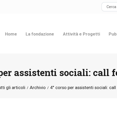
HOME
LA FONDAZIONE
Home
La fondazione
Attività e Progetti
Pub
ATTIVITÀ E
PROGETTI
PUBBLICAZIONI
per assistenti sociali: call 
RISORSE
tti gli articoli
Archivio
4° corso per assistenti sociali: cal
NEWS
DONA ORA