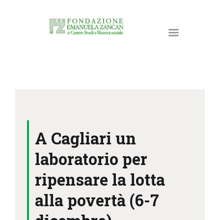
HOME
LA FONDAZIONE
A Cagliari un
ATTIVITÀ E PROGETTI
PUBBLICAZIONI
laboratorio per
RISORSE
ripensare la lotta
NEWS
alla povertà (6-7
DONA ORA
CONTATTI