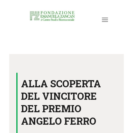
HOME
LA FONDAZIONE
ALLA SCOPERTA
ATTIVITÀ E PROGETTI
PUBBLICAZIONI
DEL VINCITORE
RISORSE
DEL PREMIO
NEWS
ANGELO FERRO
DONA ORA
CONTATTI