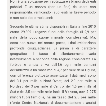
Non è una soluzione per raddrizzare i bilanci degli enti
pubblici. È un mezzo (non un fine) da usare con
responsabilità, verificando i suoi esiti nel breve periodo
e non solo dopo molti anni».
Secondo le ultime stime disponibili in Italia a fine 2010
erano 29.309 i ragazzi fuori della famiglia (il 2,9 per
mille della popolazione minorile complessiva). Ma,
cosa non nuova nel nostro paese, i dati evidenziano
profonde disuguaglianze. La prima è di carattere
geografico: il tasso di allontanamenti varia
notevolmente a seconda della regione considerata. La
forbice è ampia e va dall’1,6 ogni mille bambini
dell’Abruzzo a un massimo di 4,7 per mille della Liguria,
con differenze piuttosto accentuate. I dati medi sono
del 3,1 per mille a Nord-Ovest, del 2,9 per mille a
Nordest, del 3 per mille al Centro, del 1,6 per mille al
Sud e del 3,5 per mille nelle Isole.
Il Veneto, con 2.075
minori fuori famiglia, ha un tasso del 2,5 per mille
(fonte: Centro Nazionale di documentazione e analisi