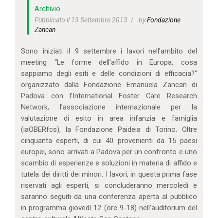
IL MIO ACCOUNT
Archivio
CARRELLO
Pubblicato il 13 Settembre 2013
by
Fondazione
Zancan
Sono iniziati il 9 settembre i lavori nell’ambito del
meeting “Le forme dell’affido in Europa: cosa
sappiamo degli esiti e delle condizioni di efficacia?”
organizzato dalla Fondazione Emanuela Zancan di
Padova con l’International Foster Care Research
Network, l’associazione internazionale per la
valutazione di esito in area infanzia e famiglia
(iaOBERfcs), la Fondazione Paideia di Torino. Oltre
cinquanta esperti, di cui 40 provenienti da 15 paesi
europei, sono arrivati a Padova per un confronto e uno
scambio di esperienze e soluzioni in materia di affido e
tutela dei diritti dei minori. I lavori, in questa prima fase
riservati agli esperti, si concluderanno mercoledì e
saranno seguiti da una conferenza aperta al pubblico
in programma giovedì 12 (ore 9-18) nell’auditorium del