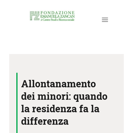
HOME
LA FONDAZIONE
Allontanamento
ATTIVITÀ E PROGETTI
PUBBLICAZIONI
dei minori: quando
RISORSE
la residenza fa la
NEWS
differenza
DONA ORA
CONTATTI