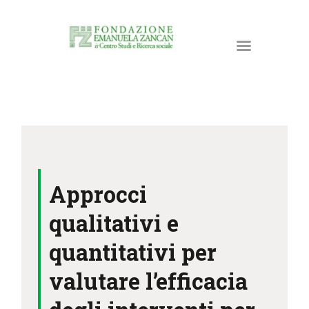
HOME
LA FONDAZIONE
Approcci
ATTIVITÀ E PROGETTI
PUBBLICAZIONI
qualitativi e
RISORSE
quantitativi per
NEWS
valutare l’efficacia
DONA ORA
CONTATTI