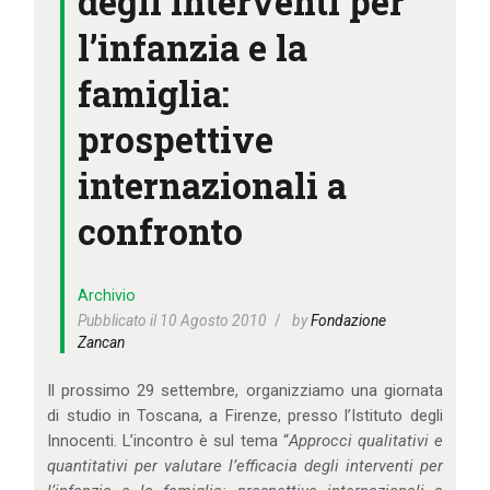
degli interventi per
IL MIO ACCOUNT
l’infanzia e la
CARRELLO
famiglia:
prospettive
internazionali a
confronto
Archivio
Pubblicato il 10 Agosto 2010
by
Fondazione
Zancan
Il prossimo 29 settembre, organizziamo una giornata
di studio in Toscana, a Firenze, presso l’Istituto degli
Innocenti. L’incontro è sul tema “
Approcci qualitativi e
quantitativi per valutare l’efficacia degli interventi per