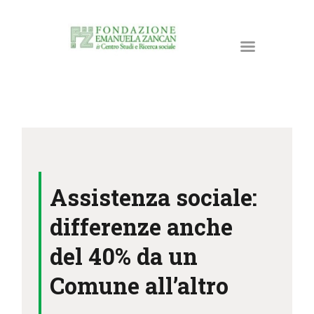
HOME
LA FONDAZIONE
Assistenza sociale:
ATTIVITÀ E PROGETTI
PUBBLICAZIONI
differenze anche
RISORSE
del 40% da un
NEWS
Comune all’altro
DONA ORA
CONTATTI