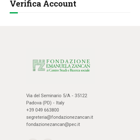
Verifica Account
IL MIO ACCOUNT
CARRELLO
Via del Seminario 5/A - 35122
Padova (PD) - Italy
+39 049 663800
segreteria@fondazionezancan.it
fondazionezancan@pec.it