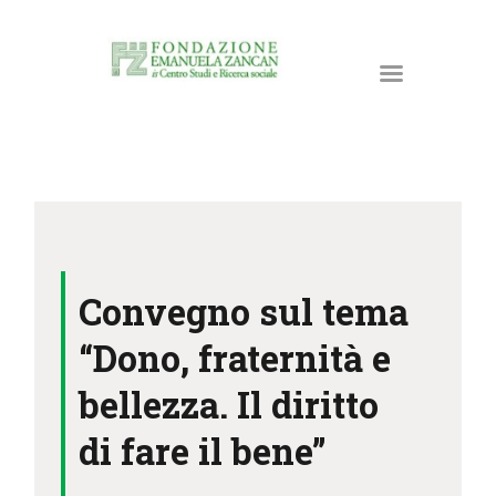
HOME
LA FONDAZIONE
Convegno sul tema
ATTIVITÀ E PROGETTI
PUBBLICAZIONI
“Dono, fraternità e
RISORSE
bellezza. Il diritto
NEWS
di fare il bene”
DONA ORA
CONTATTI