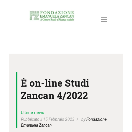
HOME
LA FONDAZIONE
È on-line Studi
ATTIVITÀ E PROGETTI
PUBBLICAZIONI
Zancan 4/2022
RISORSE
NEWS
Ultime news
DONA ORA
Pubblicato il 15 Febbraio 2023
by
Fondazione
Emanuela Zancan
CONTATTI