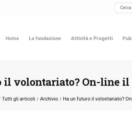
HOME
LA FONDAZIONE
Home
La fondazione
Attività e Progetti
Pub
ATTIVITÀ E
PROGETTI
PUBBLICAZIONI
 il volontariato? On-line il
RISORSE
Tutti gli articoli
Archivio
Ha un futuro il volontariato? On-l
NEWS
DONA ORA