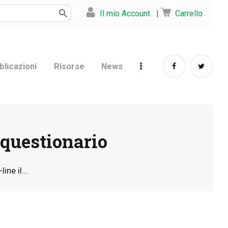
Il mio Account
|
Carrello
blicazioni
Risorse
News
 questionario
ine il...