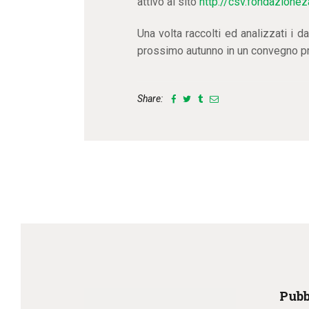
attivo al sito
http://csv.fondazionez
Una volta raccolti ed analizzati i da
prossimo autunno in un convegno p
Share:
Pubb