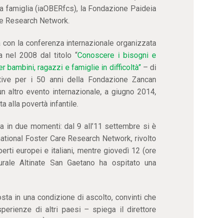
 la famiglia (iaOBERfcs), la Fondazione Paideia
are Research Network.
à con la conferenza internazionale organizzata
 nel 2008 dal titolo “
Conoscere i bisogni e
per bambini, ragazzi e famiglie in difficoltà”
– di
iative per i 50 anni della Fondazione Zancan
n altro evento internazionale, a giugno 2014,
ta alla povertà infantile.
isa in due momenti: dal 9 all’11 settembre si è
rnational Foster Care Research Network, rivolto
perti europei e italiani, mentre giovedì 12 (ore
turale Altinate San Gaetano ha ospitato una
osta in una condizione di ascolto, convinti che
erienze di altri paesi – spiega il direttore