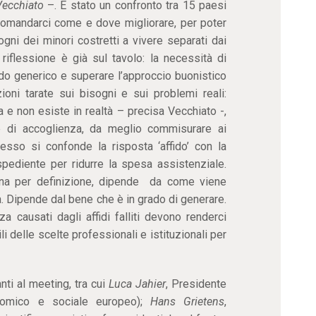
Vecchiato
–. È stato un confronto tra 15 paesi
i domandarci come e dove migliorare, per poter
gni dei minori costretti a vivere separati dai
 riflessione è già sul tavolo: la necessità di
modo generico e superare l’approccio buonistico
oni tarate sui bisogni e sui problemi reali:
ta e non esiste in realtà – precisa Vecchiato -,
e di accoglienza, da meglio commisurare ai
esso si confonde la risposta ‘affido’ con la
ediente per ridurre la spesa assistenziale.
ona per definizione, dipende da come viene
ta. Dipende dal bene che è in grado di generare.
za causati dagli affidi falliti devono renderci
 delle scelte professionali e istituzionali per
anti al meeting, tra cui
Luca Jahier
, Presidente
nomico e sociale europeo);
Hans Grietens
,