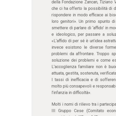
della Fondazione Zancan,
Tiziano 
che ci ha offerto la possibilità d
rispondere in modo efficace ai biso
loro genitori». Un primo spunto di
smettere di parlare di ‘affido’ in 
e ideologico, per passare a soluzi
«L’affido di per sé è un’idea astrat
invece esistono le diverse form
problemi da affrontare. Troppo sp
soluzione dei problemi e come esp
L’accoglienza familiare non è bu
attuata, gestita, sostenuta, verifica
I tassi di inefficacia e di sofferen
molto più consapevoli e responsabili
l’infanzia in difficoltà».
Molti i nomi di rilievo tra i partecip
III Gruppo Cese (Comitato eco