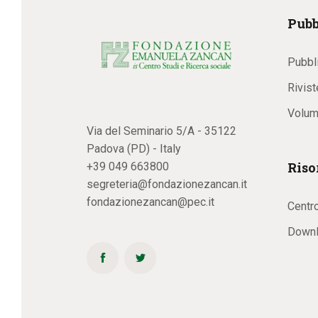
Pubb
Pubbl
Rivist
Volum
Via del Seminario 5/A - 35122
Padova (PD) - Italy
Riso
+39 049 663800
segreteria@fondazionezancan.it
fondazionezancan@pec.it
Centr
Downl