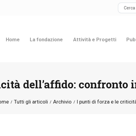
HOME
LA FONDAZIONE
Home
La fondazione
Attività e Progetti
Pub
ATTIVITÀ E
PROGETTI
PUBBLICAZIONI
iticità dell’affido: confront
RISORSE
ome
Tutti gli articoli
Archivio
I punti di forza e le criticità
NEWS
DONA ORA