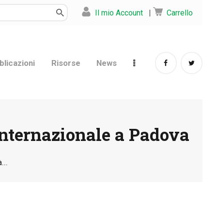
Il mio Account
|
Carrello
blicazioni
Risorse
News
o internazionale a Padova
...