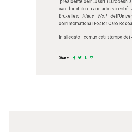
presidente dell’Eusarf (European sc
care for children and adolescents),
Bruxelles;
Klaus Wolf
dell’Unive
dell’International Foster Care Rese
In allegato i comunicati stampa dei 4
Share: