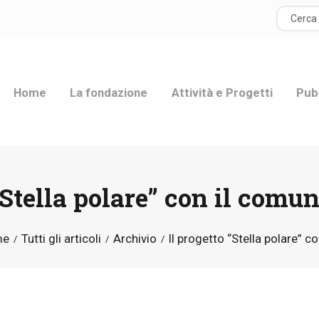
HOME
LA FONDAZIONE
Home
La fondazione
Attività e Progetti
Pub
ATTIVITÀ E
PROGETTI
PUBBLICAZIONI
“Stella polare” con il comu
RISORSE
me
Tutti gli articoli
Archivio
Il progetto “Stella polare” con 
NEWS
DONA ORA