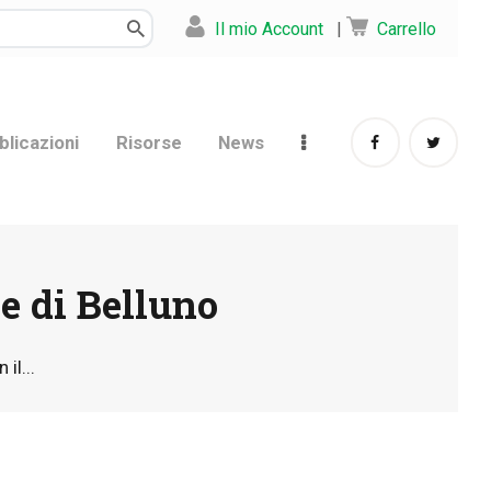
Il mio Account
|
Carrello
blicazioni
Risorse
News
ne di Belluno
il...