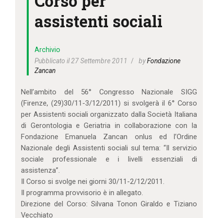
Corso per
IL MIO ACCOUNT
assistenti sociali
CARRELLO
Archivio
Pubblicato il 27 Settembre 2011
by
Fondazione
Zancan
Nell’ambito del 56° Congresso Nazionale SIGG
(Firenze, (29)30/11-3/12/2011) si svolgerà il 6° Corso
per Assistenti sociali organizzato dalla Società Italiana
di Gerontologia e Geriatria in collaborazione con la
Fondazione Emanuela Zancan onlus ed l’Ordine
Nazionale degli Assistenti sociali sul tema: “Il servizio
sociale professionale e i livelli essenziali di
assistenza”.
Il Corso si svolge nei giorni 30/11-2/12/2011.
Il programma provvisorio è in allegato.
Direzione del Corso: Silvana Tonon Giraldo e Tiziano
Vecchiato