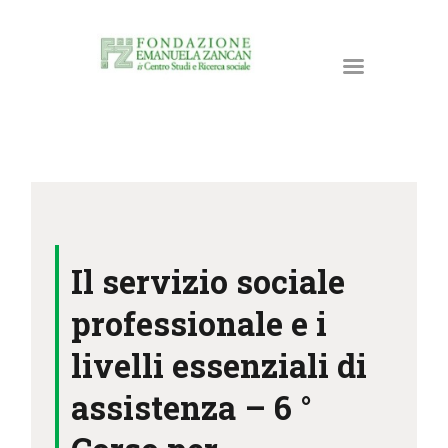
HOME
LA FONDAZIONE
Il servizio sociale
ATTIVITÀ E PROGETTI
PUBBLICAZIONI
professionale e i
RISORSE
livelli essenziali di
NEWS
assistenza – 6 °
DONA ORA
CONTATTI