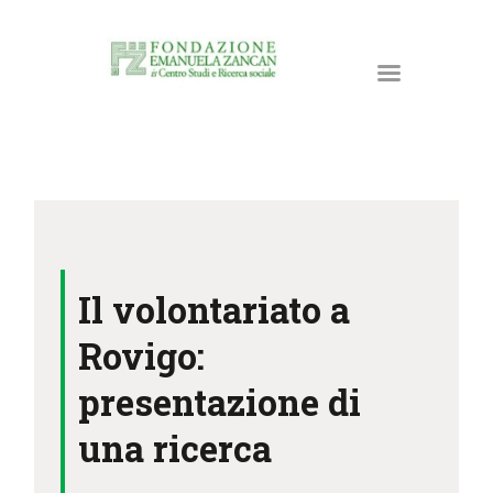
HOME
LA FONDAZIONE
Il volontariato a
ATTIVITÀ E PROGETTI
PUBBLICAZIONI
Rovigo:
RISORSE
presentazione di
NEWS
una ricerca
DONA ORA
CONTATTI