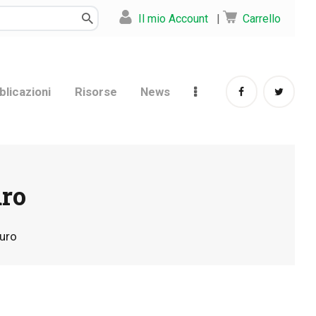
Il mio Account
|
Carrello
blicazioni
Risorse
News
uro
turo