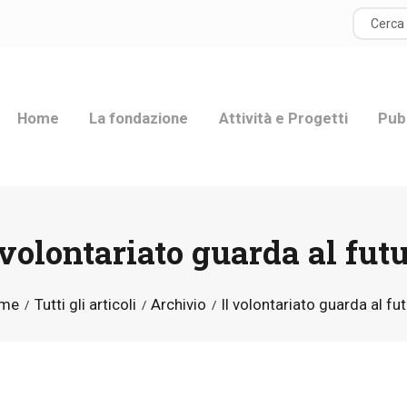
HOME
LA FONDAZIONE
Home
La fondazione
Attività e Progetti
Pub
ATTIVITÀ E
PROGETTI
PUBBLICAZIONI
 volontariato guarda al fut
RISORSE
me
Tutti gli articoli
Archivio
Il volontariato guarda al fu
NEWS
DONA ORA