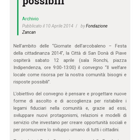
possibili
IL MIO ACCOUNT
CARRELLO
Archivio
Pubblicato il 10 Aprile 2014
by
Fondazione
Zancan
Nell’ambito delle “Giornate dell’arcobaleno – Festa
della cittadinanza 2014”, la Città di San Donà di Piave
ospiterà sabato 12 aprile (sala Ronchi, piazza
Indipendenza, ore 9:00-13:00) il convegno “Il welfare
locale come risorsa per la nostra comunità: bisogni e
risposte possibili”.
L’obiettivo del convegno è pensare e progettare nuove
forme di ascolto e di accoglienza per ristabilire i
legami fiduciari nella comunità e, grazie ad essi,
sviluppare nuovi protagonismi, relazioni e modelli di
servizio che investano per creare opportunità sociali e
per promuovere lo sviluppo umano di tutti i cittadini.