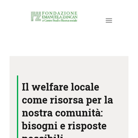
HOME
LA FONDAZIONE
Il welfare locale
ATTIVITÀ E PROGETTI
PUBBLICAZIONI
come risorsa per la
RISORSE
nostra comunità:
NEWS
bisogni e risposte
DONA ORA
CONTATTI