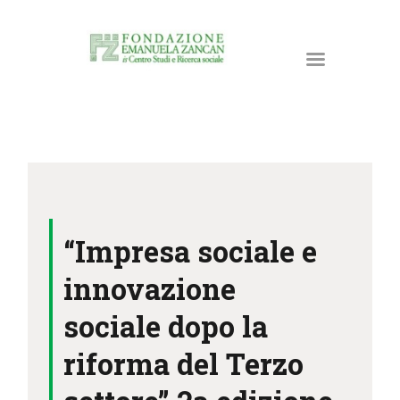
HOME
LA FONDAZIONE
“Impresa sociale e
ATTIVITÀ E PROGETTI
PUBBLICAZIONI
innovazione
RISORSE
sociale dopo la
NEWS
riforma del Terzo
DONA ORA
CONTATTI