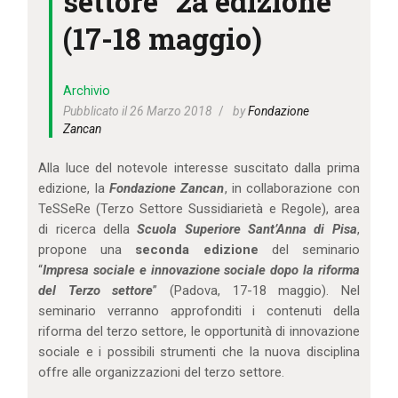
settore” 2a edizione
IL MIO ACCOUNT
(17-18 maggio)
CARRELLO
Archivio
Pubblicato il 26 Marzo 2018
by
Fondazione
Zancan
Alla luce del notevole interesse suscitato dalla prima
edizione, la
Fondazione Zancan
, in collaborazione con
TeSSeRe (Terzo Settore Sussidiarietà e Regole), area
di ricerca della
Scuola Superiore Sant’Anna di Pisa
,
propone una
seconda edizione
del seminario
“
Impresa sociale e innovazione sociale dopo la riforma
del Terzo settore
” (Padova, 17-18 maggio). Nel
seminario verranno approfonditi i contenuti della
riforma del terzo settore, le opportunità di innovazione
sociale e i possibili strumenti che la nuova disciplina
offre alle organizzazioni del terzo settore.