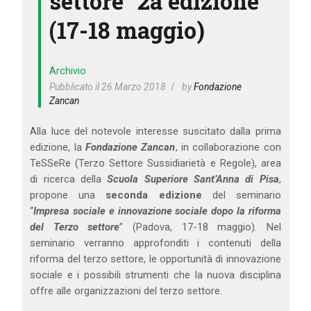
settore” 2a edizione
IL MIO ACCOUNT
(17-18 maggio)
CARRELLO
Archivio
Pubblicato il 26 Marzo 2018
by
Fondazione
Zancan
Alla luce del notevole interesse suscitato dalla prima
edizione, la
Fondazione Zancan
, in collaborazione con
TeSSeRe (Terzo Settore Sussidiarietà e Regole), area
di ricerca della
Scuola Superiore Sant’Anna di Pisa
,
propone una
seconda edizione
del seminario
“
Impresa sociale e innovazione sociale dopo la riforma
del Terzo settore
” (Padova, 17-18 maggio). Nel
seminario verranno approfonditi i contenuti della
riforma del terzo settore, le opportunità di innovazione
sociale e i possibili strumenti che la nuova disciplina
offre alle organizzazioni del terzo settore.