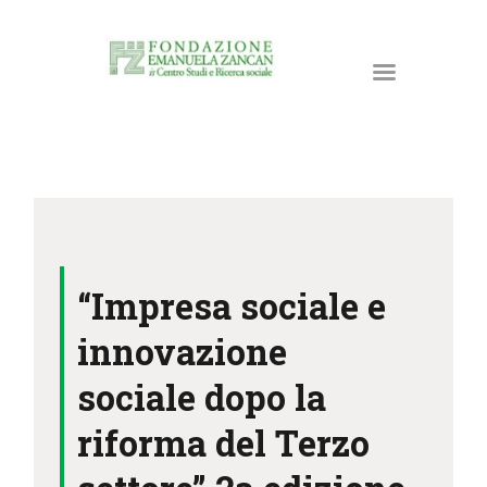
HOME
LA FONDAZIONE
“Impresa sociale e
ATTIVITÀ E PROGETTI
PUBBLICAZIONI
innovazione
RISORSE
sociale dopo la
NEWS
riforma del Terzo
DONA ORA
CONTATTI