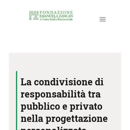
HOME
LA FONDAZIONE
La condivisione di
ATTIVITÀ E PROGETTI
PUBBLICAZIONI
responsabilità tra
RISORSE
pubblico e privato
NEWS
nella progettazione
DONA ORA
CONTATTI