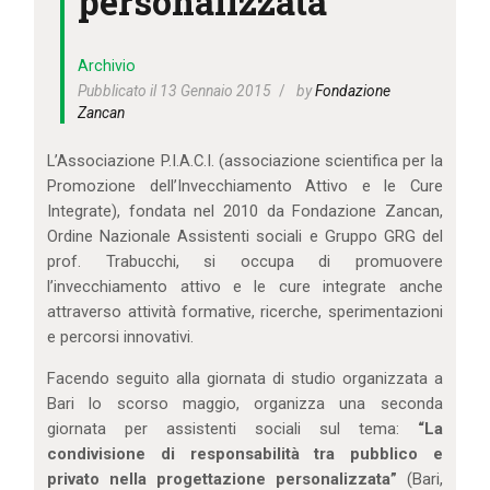
personalizzata
IL MIO ACCOUNT
CARRELLO
Archivio
Pubblicato il 13 Gennaio 2015
by
Fondazione
Zancan
L’Associazione P.I.A.C.I. (associazione scientifica per la
Promozione dell’Invecchiamento Attivo e le Cure
Integrate), fondata nel 2010 da Fondazione Zancan,
Ordine Nazionale Assistenti sociali e Gruppo GRG del
prof. Trabucchi, si occupa di promuovere
l’invecchiamento attivo e le cure integrate anche
attraverso attività formative, ricerche, sperimentazioni
e percorsi innovativi.
Facendo seguito alla giornata di studio organizzata a
Bari lo scorso maggio, organizza una seconda
giornata per assistenti sociali sul tema:
“La
condivisione di responsabilità tra pubblico e
privato nella progettazione personalizzata”
(Bari,