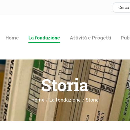
HOME
LA FONDAZIONE
Home
La fondazione
Attività e Progetti
Pub
ATTIVITÀ E
PROGETTI
PUBBLICAZIONI
Storia
RISORSE
Home
La fondazione
Storia
NEWS
DONA ORA