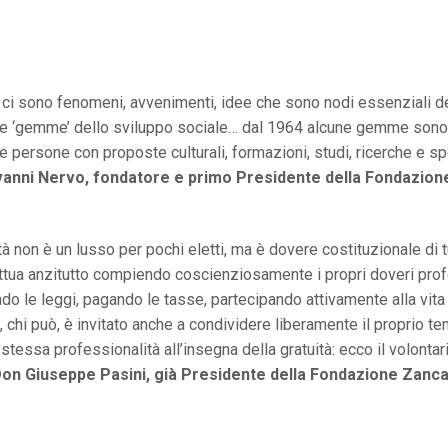
à ci sono fenomeni, avvenimenti, idee che sono nodi essenziali 
e ‘gemme’ dello sviluppo sociale… dal 1964 alcune gemme sono 
le persone con proposte culturali, formazioni, studi, ricerche e s
vanni Nervo, fondatore e primo Presidente della Fondazion
tà non è un lusso per pochi eletti, ma è dovere costituzionale di tutt
ttua anzitutto compiendo coscienziosamente i propri doveri prof
o le leggi, pagando le tasse, partecipando attivamente alla vita
, chi può, è invitato anche a condividere liberamente il proprio t
 stessa professionalità all’insegna della gratuità: ecco il volontar
Don Giuseppe Pasini, già Presidente della Fondazione Zanca