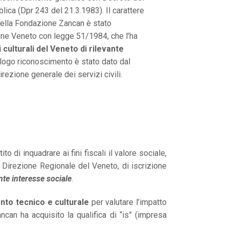
ica (Dpr 243 del 21.3.1983). Il carattere
 della Fondazione Zancan è stato
one Veneto con legge 51/1984, che l’ha
i culturali del Veneto di rilevante
alogo riconoscimento è stato dato dal
irezione generale dei servizi civili.
i inquadrare ai fini fiscali il valore sociale,
e, Direzione Regionale del Veneto, di iscrizione
ante interesse sociale
.
to tecnico e culturale
per valutare l’impatto
can ha acquisito la qualifica di “is” (impresa