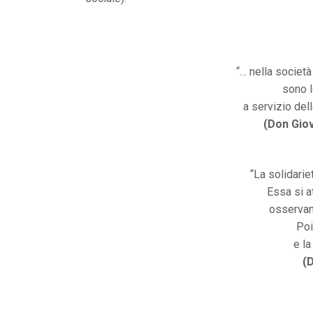
“… nella societ
sono l
a servizio del
(Don Gio
“La solidarie
Essa si a
osservand
Poi
e la
(