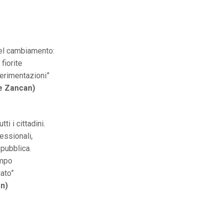
del cambiamento:
fiorite
perimentazioni”
e Zancan)
i i cittadini.
essionali,
 pubblica.
empo
iato”
n)