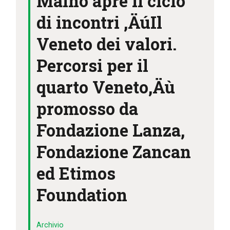
Maino apre il ciclo
IL MIO ACCOUNT
di incontri ‚ÄúIl
CARRELLO
Veneto dei valori.
Percorsi per il
quarto Veneto‚Äù
promosso da
Fondazione Lanza,
Fondazione Zancan
ed Etimos
Foundation
Archivio