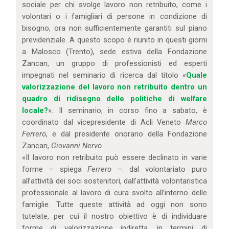
sociale per chi svolge lavoro non retribuito, come i
volontari o i famigliari di persone in condizione di
bisogno, ora non sufficientemente garantiti sul piano
previdenziale. A questo scopo è riunito in questi giorni
a Malosco (Trento), sede estiva della Fondazione
Zancan, un gruppo di professionisti ed esperti
impegnati nel seminario di ricerca dal titolo «
Quale
valorizzazione del lavoro non retribuito dentro un
quadro di ridisegno delle politiche di welfare
locale?
». Il seminario, in corso fino a sabato, è
coordinato dal vicepresidente di Acli Veneto
Marco
Ferrero
, e dal presidente onorario della Fondazione
Zancan,
Giovanni Nervo
.
«Il lavoro non retribuito può essere declinato in varie
forme – spiega
Ferrero
–: dal volontariato puro
all’attività dei soci sostenitori, dall’attività volontaristica
professionale al lavoro di cura svolto all’interno delle
famiglie. Tutte queste attività ad oggi non sono
tutelate, per cui il nostro obiettivo è di individuare
forme di valorizzazione indiretta, in termini di