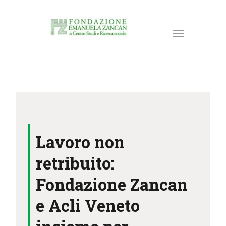
HOME
LA FONDAZIONE
Lavoro non
ATTIVITÀ E PROGETTI
PUBBLICAZIONI
retribuito:
RISORSE
Fondazione Zancan
NEWS
e Acli Veneto
DONA ORA
CONTATTI