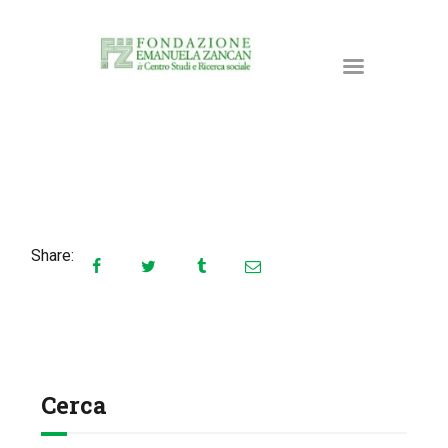
HOME
LA FONDAZIONE
Share:
ATTIVITÀ E PROGETTI
PUBBLICAZIONI
RISORSE
NEWS
DONA ORA
Cerca
CONTATTI