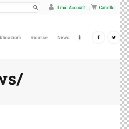
Il mio Account
|
Carrello
blicazioni
Risorse
News
ws/