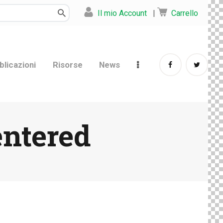
Il mio Account
|
Carrello
blicazioni
Risorse
News
entered