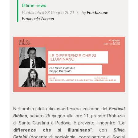
IL MIO ACCOUNT
Ultime news
CARRELLO
Pubblicato il 23 Giugno 2021
by
Fondazione
Emanuela Zancan
Nell’ambito della diciassettesima edizione del
Festival
Biblico
, sabato 26 giugno alle ore 11, presso l’Abbazia
di Santa Giustina a Padova, è previsto l’incontro “
Le
differenze che si illuminano
“, con
Silvia
Cataldi
(docente di sociologia, coordinatrice di Social