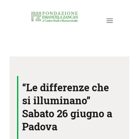
HOME
LA FONDAZIONE
“Le differenze che
ATTIVITÀ E PROGETTI
PUBBLICAZIONI
si illuminano”
RISORSE
Sabato 26 giugno a
NEWS
Padova
DONA ORA
CONTATTI