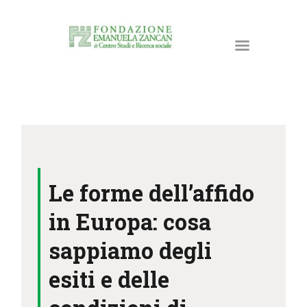
HOME
LA FONDAZIONE
Le forme dell’affido
ATTIVITÀ E PROGETTI
PUBBLICAZIONI
in Europa: cosa
RISORSE
sappiamo degli
NEWS
esiti e delle
DONA ORA
CONTATTI