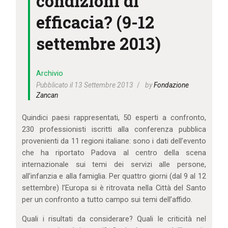
condizioni di
IL MIO ACCOUNT
efficacia? (9-12
CARRELLO
settembre 2013)
Archivio
Pubblicato il 13 Settembre 2013
by
Fondazione
Zancan
Quindici paesi rappresentati, 50 esperti a confronto,
230 professionisti iscritti alla conferenza pubblica
provenienti da 11 regioni italiane: sono i dati dell’evento
che ha riportato Padova al centro della scena
internazionale sui temi dei servizi alle persone,
all’infanzia e alla famiglia. Per quattro giorni (dal 9 al 12
settembre) l’Europa si è ritrovata nella Città del Santo
per un confronto a tutto campo sui temi dell’affido.
Quali i risultati da considerare? Quali le criticità nel