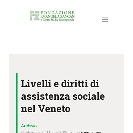
HOME
LA FONDAZIONE
Livelli e diritti di
ATTIVITÀ E PROGETTI
PUBBLICAZIONI
assistenza sociale
RISORSE
nel Veneto
NEWS
DONA ORA
Archivio
CONTATTI
Pubblicato il 9 Marzo 2009
by
Fondazione