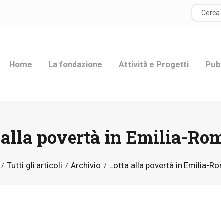
HOME
LA FONDAZIONE
Home
La fondazione
Attività e Progetti
Pub
ATTIVITÀ E
PROGETTI
PUBBLICAZIONI
 alla povertà in Emilia-R
RISORSE
Tutti gli articoli
Archivio
Lotta alla povertà in Emilia-
NEWS
DONA ORA