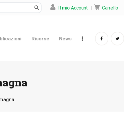
Il mio Account
|
Carrello
blicazioni
Risorse
News
omagna
Romagna