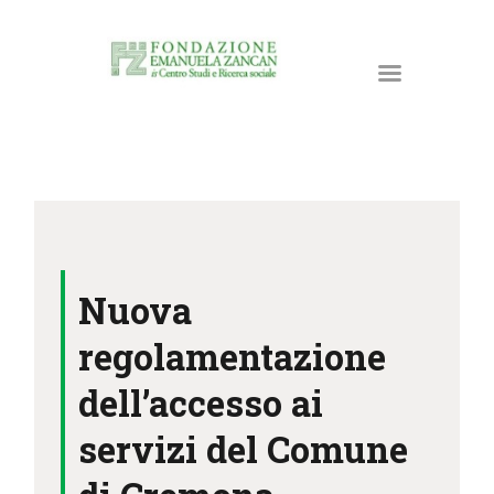
HOME
LA FONDAZIONE
Nuova
ATTIVITÀ E PROGETTI
PUBBLICAZIONI
regolamentazione
RISORSE
dell’accesso ai
NEWS
servizi del Comune
DONA ORA
CONTATTI