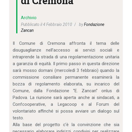
di Cremona
IL MIO ACCOUNT
CARRELLO
Archivio
Pubblicato il 4 Febbraio 2010
by
Fondazione
Zancan
Il Comune di Cremona affronta il tema delle
disuguaglianze nell’accesso ai servizi sociali e
intraprende la strada di una regolamentazione unitaria
a garanzia di equità. Il primo passo in questa direzione
sarà mosso domani (mercoledì 3 febbraio) quando la
commissione consiliare permanente esaminerà la
bozza di regolamento elaborata, su incarico del
Comune, dalla Fondazione “E. Zancan” onlus di
Padova. La riunione sarà aperta anche ai sindacati, a
Confcooperative, a Legacoop e al Forum del
volontariato affinché si possa avviare un dialogo sul
testo.
Alla base del progetto c’è la convinzione che sia
necessario elaborare indirizzi condivisi per realizzare