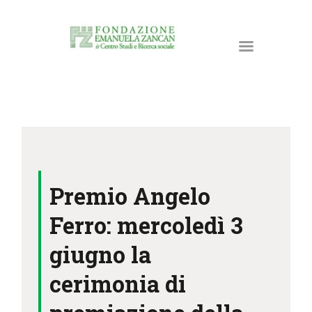
HOME
LA FONDAZIONE
Premio Angelo
ATTIVITÀ E PROGETTI
PUBBLICAZIONI
Ferro: mercoledì 3
RISORSE
giugno la
NEWS
cerimonia di
DONA ORA
CONTATTI