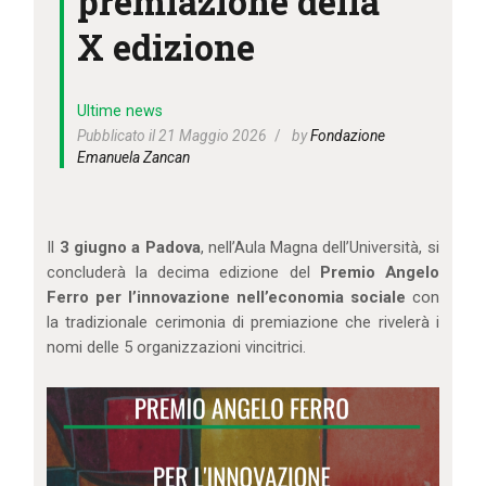
premiazione della
IL MIO ACCOUNT
X edizione
CARRELLO
Ultime news
Pubblicato il 21 Maggio 2026
by
Fondazione
Emanuela Zancan
Il
3 giugno a Padova
, nell’Aula Magna dell’Università, si
concluderà la decima edizione del
Premio Angelo
Ferro per l’innovazione nell’economia sociale
con
la tradizionale cerimonia di premiazione che rivelerà i
nomi delle 5 organizzazioni vincitrici.