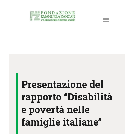
HOME
LA FONDAZIONE
Presentazione del
ATTIVITÀ E PROGETTI
PUBBLICAZIONI
rapporto “Disabilità
RISORSE
e povertà nelle
NEWS
famiglie italiane”
DONA ORA
CONTATTI