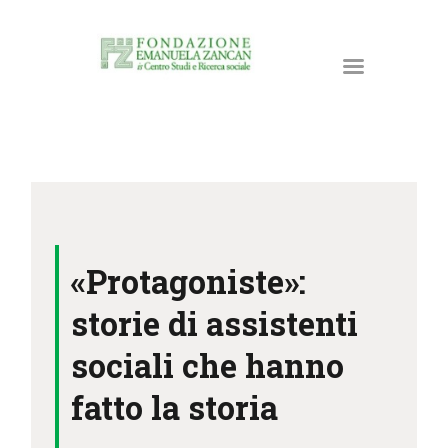
HOME
LA FONDAZIONE
«Protagoniste»:
ATTIVITÀ E PROGETTI
PUBBLICAZIONI
storie di assistenti
RISORSE
sociali che hanno
NEWS
fatto la storia
DONA ORA
CONTATTI