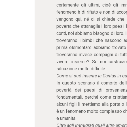
certamente gli ultimi, cioè gli im
fenomeno è di rifiuto e non di acc
vengono qui, né ci si chiede che r
povertà che attanaglia i loro paesi.
conti, noi abbiamo bisogno di loro. In
troveranno i bimbi che nascono a
prima elementare abbiamo trovato c
troveranno invece compagni di tutti
vivere insieme? Se noi costruiam
situazione molto difficile.
Come si può inserire la Caritas in q
In questo scenario il compito dell
povertà dei paesi di provenienz
fondamentali, perché come cristian
alcuni figli li mettiamo alla porta o
è un fenomeno molto complesso che
e umanità.
Oltre agli immigrati quali altre emer