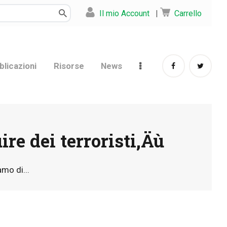
Il mio Account
|
Carrello
blicazioni
Risorse
News
re dei terroristi‚Äù
mo di...