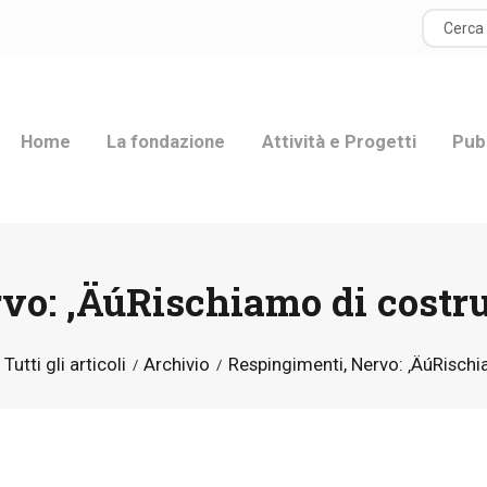
HOME
LA FONDAZIONE
Home
La fondazione
Attività e Progetti
Pub
ATTIVITÀ E
PROGETTI
PUBBLICAZIONI
o: ‚ÄúRischiamo di costrui
RISORSE
Tutti gli articoli
Archivio
Respingimenti, Nervo: ‚ÄúRischia
NEWS
DONA ORA