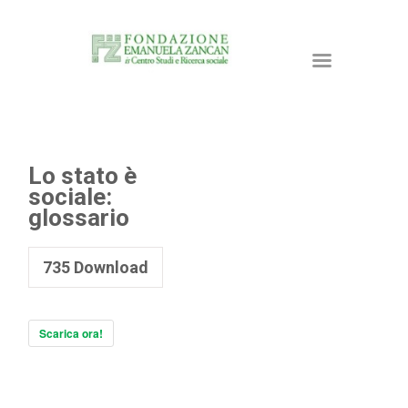
Lo stato è
sociale:
HOME
glossario
LA FONDAZIONE
ATTIVITÀ E PROGETTI
735
Download
PUBBLICAZIONI
RISORSE
Scarica ora!
NEWS
DONA ORA
CONTATTI