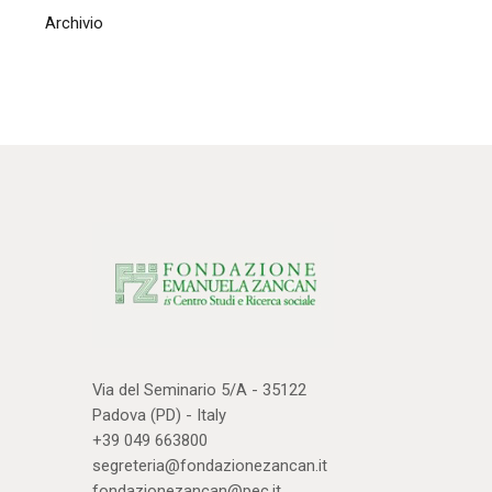
Archivio
Via del Seminario 5/A - 35122
Padova (PD) - Italy
+39 049 663800
segreteria@fondazionezancan.it
fondazionezancan@pec.it