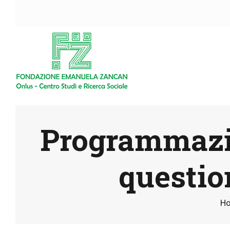
Programmazio
questio
H