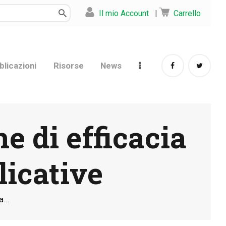
Il mio Account
|
Carrello
blicazioni
Risorse
News
 di efficacia
licative
...