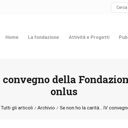
HOME
LA FONDAZIONE
Home
La fondazione
Attività e Progetti
Pub
ATTIVITÀ E
PROGETTI
PUBBLICAZIONI
V convegno della Fondazio
RISORSE
onlus
NEWS
Tutti gli articoli
Archivio
Se non ho la carità… IV convegno
DONA ORA