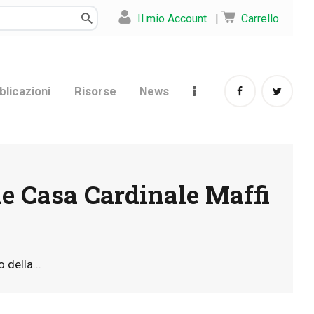
Il mio Account
|
Carrello
blicazioni
Risorse
News
ne Casa Cardinale Maffi
 della...