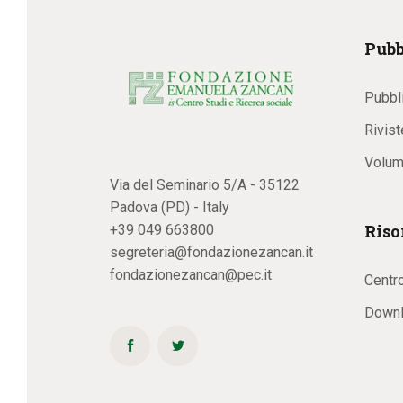
Pubb
Pubbl
Rivist
Volum
Via del Seminario 5/A - 35122
Padova (PD) - Italy
Riso
+39 049 663800
segreteria@fondazionezancan.it
fondazionezancan@pec.it
Centr
Downl