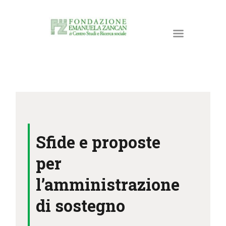
HOME
LA FONDAZIONE
Sfide e proposte
ATTIVITÀ E PROGETTI
PUBBLICAZIONI
per
RISORSE
l’amministrazione
NEWS
di sostegno
DONA ORA
CONTATTI