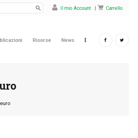
Il mio Account
|
Carrello
blicazioni
Risorse
News
euro
 euro