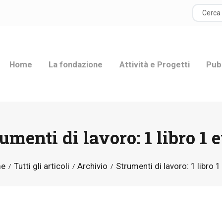
HOME
LA FONDAZIONE
Home
La fondazione
Attività e Progetti
Pub
ATTIVITÀ E
PROGETTI
PUBBLICAZIONI
umenti di lavoro: 1 libro 1 
RISORSE
e
Tutti gli articoli
Archivio
Strumenti di lavoro: 1 libro 1
NEWS
DONA ORA