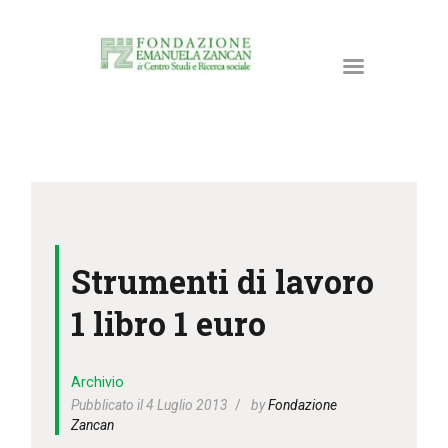
HOME
LA FONDAZIONE
Strumenti di lavoro
ATTIVITÀ E PROGETTI
PUBBLICAZIONI
1 libro 1 euro
RISORSE
NEWS
Archivio
DONA ORA
Pubblicato il 4 Luglio 2013
by
Fondazione
Zancan
CONTATTI