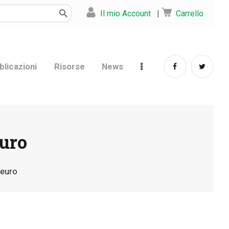
Il mio Account
|
Carrello
blicazioni
Risorse
News
euro
 euro