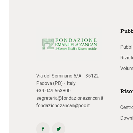
Pubb
Pubbl
Rivist
Volum
Via del Seminario 5/A - 35122
Padova (PD) - Italy
Riso
+39 049 663800
segreteria@fondazionezancan.it
fondazionezancan@pec.it
Centr
Downl