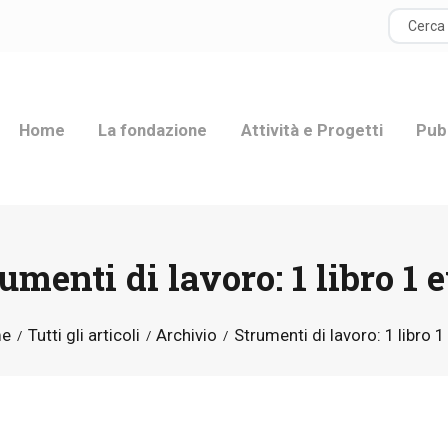
HOME
LA FONDAZIONE
Home
La fondazione
Attività e Progetti
Pub
ATTIVITÀ E
PROGETTI
PUBBLICAZIONI
umenti di lavoro: 1 libro 1 
RISORSE
e
Tutti gli articoli
Archivio
Strumenti di lavoro: 1 libro 1
NEWS
DONA ORA