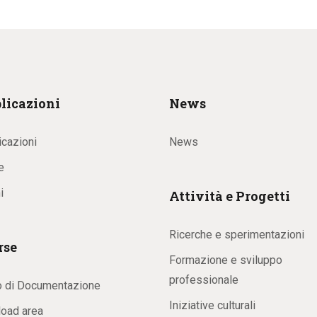
licazioni
News
icazioni
News
e
i
Attività e Progetti
Ricerche e sperimentazioni
rse
Formazione e sviluppo
professionale
o di Documentazione
Iniziative culturali
oad area