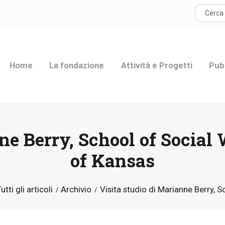
HOME
LA FONDAZIONE
Home
La fondazione
Attività e Progetti
Pub
ATTIVITÀ E
PROGETTI
PUBBLICAZIONI
ne Berry, School of Social
RISORSE
of Kansas
NEWS
utti gli articoli
Archivio
Visita studio di Marianne Berry, Sc
DONA ORA