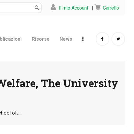
Il mio Account
|
Carrello
blicazioni
Risorse
News
 Welfare, The University
hool of...