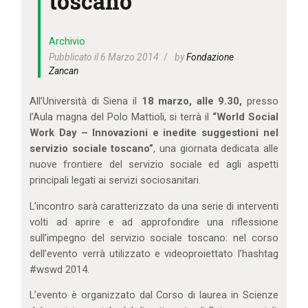
toscano
IL MIO ACCOUNT
CARRELLO
Archivio
Pubblicato il 6 Marzo 2014
by
Fondazione
Zancan
All’Università di Siena il
18 marzo, alle 9.30,
presso
l’Aula magna del Polo Mattioli, si terrà il
“World Social
Work Day – Innovazioni e inedite suggestioni nel
servizio sociale toscano”
, una giornata dedicata alle
nuove frontiere del servizio sociale ed agli aspetti
principali legati ai servizi sociosanitari.
L’incontro sarà caratterizzato da una serie di interventi
volti ad aprire e ad approfondire una riflessione
sull’impegno del servizio sociale toscano: nel corso
dell’evento verrà utilizzato e videoproiettato l’hashtag
#wswd 2014.
L’evento è organizzato dal Corso di laurea in Scienze