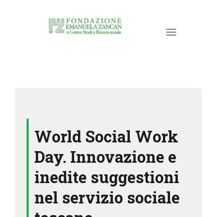
HOME
LA FONDAZIONE
World Social Work
ATTIVITÀ E PROGETTI
PUBBLICAZIONI
Day. Innovazione e
RISORSE
inedite suggestioni
NEWS
nel servizio sociale
DONA ORA
CONTATTI